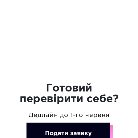
Хакатон - це продовження
Форуму
де реалізовуються ідеї, які
формують майбутнє
На форум
Готовий
перевірити себе?
Дедлайн до 1-го червня
Подати заявку