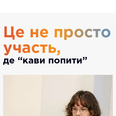
»
Відбираємо сильних
Це не просто
участь,
де “кави попити”