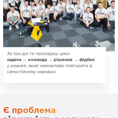
За три дні ти проходиш цикл
задача → команда → рішення → фідбек
у режимі, який неможливо повторити в
INTIGER Lab
самостійному навчанні.
Є проблема