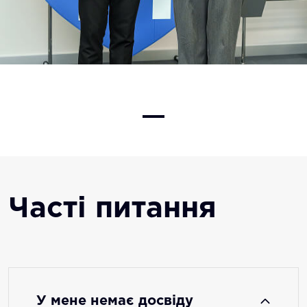
tem
f
8
Часті питання
У мене немає досвіду