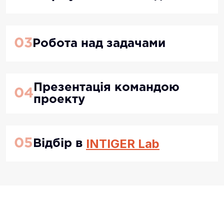
03
Робота над задачами
Презентація командою
04
проекту
INTIGER Lab
05
Відбір в