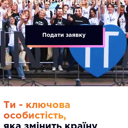
реальними задачами в
команді
Подати заявку
Ти - ключова
особистість,
яка змінить країну